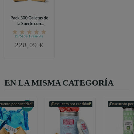
Pack 300 Galletas de
la Suerte con
Mensaje...
(5/5) de 1 reseñas
228,09 €
EN LA MISMA CATEGORÍA
cuento por cantidad!
¡Descuento por cantidad!
¡Descuento por