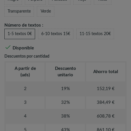
Transparente
Verde
Número de textos :
1-5 textos 0€
6-10 textos 15€
11-15 textos 20€

Disponible
Descuentos por cantidad
A partir de
Descuento
Ahorro total
(uds)
unitario
2
19%
152,19 €
3
32%
384,49 €
4
38%
608,78 €
5
43%
861,10 €