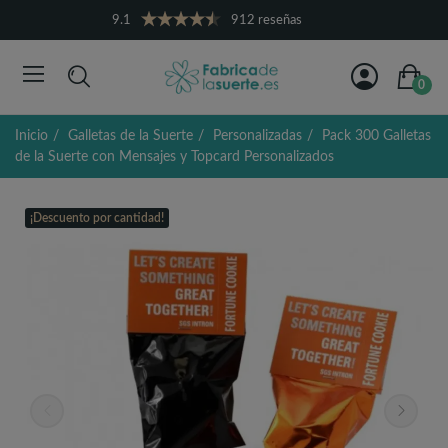
9.1
912 reseñas
0
Inicio
Galletas de la Suerte
Personalizadas
Pack 300 Galletas
de la Suerte con Mensajes y Topcard Personalizados
¡Descuento por cantidad!