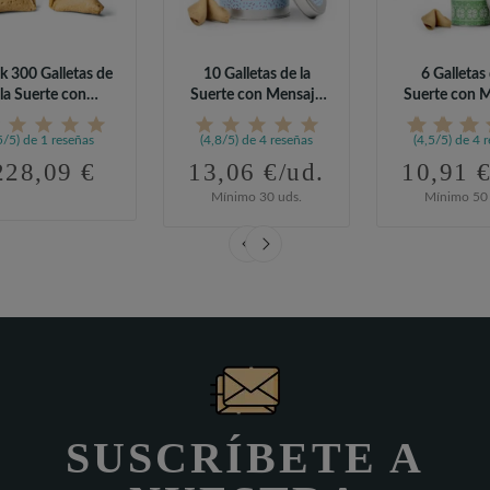
k 300 Galletas de
10 Galletas de la
6 Galletas 
la Suerte con
Suerte con Mensaje
Suerte con 
Mensaje...
y Bote...
y Bote.
5/5) de 1 reseñas
(4,8/5) de 4 reseñas
(4,5/5) de 4 
228,09 €
13,06 €/ud.
10,91 €
Mínimo 30 uds.
Mínimo 50 
SUSCRÍBETE A