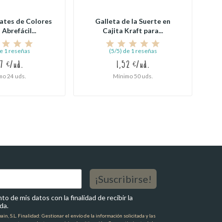
ates de Colores
Galleta de la Suerte en
Abrefácil...
Cajita Kraft para...
de 1 reseñas
(5/5) de 1 reseñas
7 €/ud.
1,52 €/ud.
mo 24 uds.
Mínimo 50 uds.
¡Suscribirse!
o de mis datos con la finalidad de recibir la
da.
n, S.L. Finalidad: Gestionar el envío de la información solicitada y las