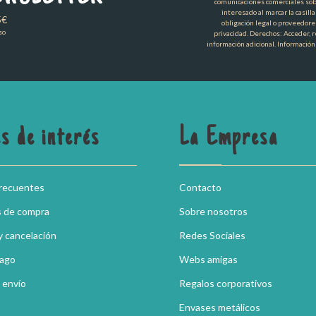
comunicaciones comerciales sob
interesado al marcar la casill
5€
obligación legal o proveedore
so
privacidad. Derechos: Acceder, re
información adicional. Información
s de interés
La Empresa
frecuentes
Contacto
s de compra
Sobre nosotros
y cancelación
Redes Sociales
pago
Webs amigas
 envío
Regalos corporativos
Envases metálicos