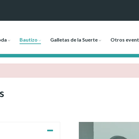
oda
Bautizo
Galletas de la Suerte
Otros even
s