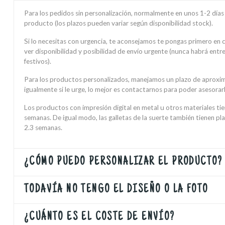
Para los pedidos sin personalización, normalmente en unos 1-2 días h
producto (los plazos pueden variar según disponibilidad stock).
Si lo necesitas con urgencia, te aconsejamos te pongas primero en
ver disponibilidad y posibilidad de envío urgente (nunca habrá ent
festivos).
Para los productos personalizados, manejamos un plazo de aproxi
igualmente si le urge, lo mejor es contactarnos para poder asesorarl
Los productos con impresión digital en metal u otros materiales ti
semanas. De igual modo, las galletas de la suerte también tienen pl
2.3 semanas.
¿CÓMO PUEDO PERSONALIZAR EL PRODUCTO?
TODAVÍA NO TENGO EL DISEÑO O LA FOTO
¿CUÁNTO ES EL COSTE DE ENVÍO?