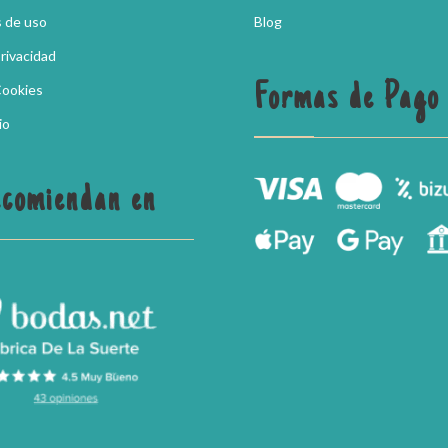
 de uso
Blog
Privacidad
Formas de Pago
Cookies
io
ecomiendan en