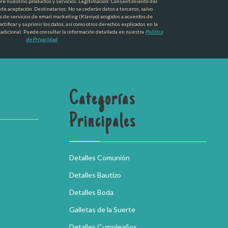
re nuestros productos y servicios. Legitimación: Consentimiento del
a de aceptación. Destinatarios: No se cederán datos a terceros, salvo
s de servicios de email marketing (Klaviyo) acogidos a acuerdos de
ctificar y suprimir los datos, así como otros derechos explicados en la
 adicional: Puede consultar la información detallada en nuestra
Política
de Privacidad
.
Categorías
Principales
Detalles Comunión
Detalles Bautizo
Detalles Boda
Galletas de la Suerte
Detalles Cumpleaños