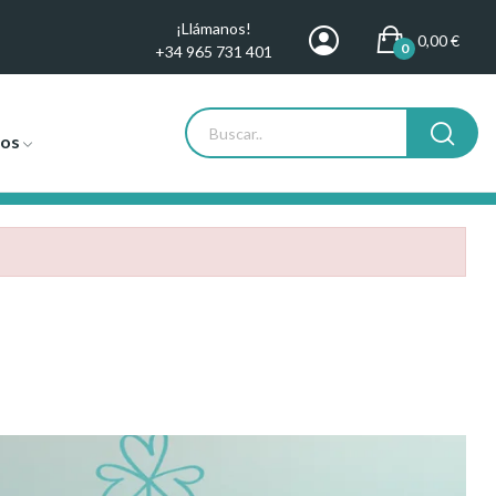
¡Llámanos!
0,00 €
0
+34 965 731 401
tos