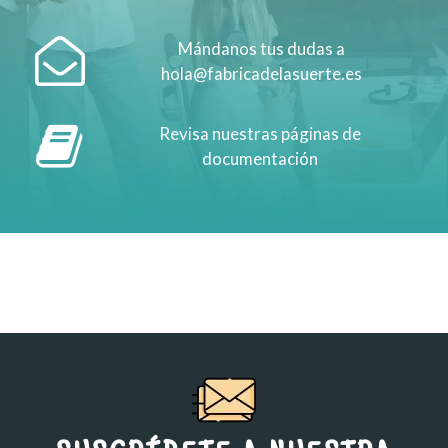
Mándanos tus dudas a
hola@fabricadelasuerte.es
Revisa nuestras páginas de
documentación