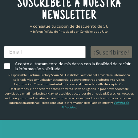
SUSCRÍBETE A NUESTRA
NEWSLETTER
y consigue tu cupón de descuento de 5€
+ info en Política de Privacidad o en Condiciones de Uso
Email
¡Suscribirse!
Acepto el tratamiento de mis datos con la finalidad de recibir
la información solicitada.
Responsable: Fortune Factory Spain, S.L. Finalidad: Gestionar el envío de la información
solicitada y las comunicaciones comerciales sobre nuestros productos y servicios.
Legitimación: Consentimiento del interesado al marcar la casilla de aceptación.
Destinatarios: No se cederán datos a terceros, salvo obligación legal o proveedores de
servicios de email marketing (Klaviyo) acogidos a acuerdos de privacidad. Derechos: Acceder,
rectificar y suprimir los datos, así como otros derechos explicados en la información adicional.
Información adicional: Puede consultar la información detallada en nuestra
Política de
Privacidad
.