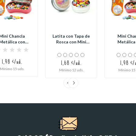
Mini Chancla
Latita con Tapa de
Mini Cha
Metálica con
Rosca con Mini
Metálica
colates para...
Chocolates...
Chocolates 
1,98 €/ud.
1,68 €/ud.
1,98 €/
Mínimo 15 uds.
Mínimo 12 uds.
Mínimo 15 