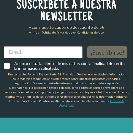
SUSCRÍBETE A NUESTRA
NEWSLETTER
y consigue tu cupón de descuento de 5€
+ info en Política de Privacidad o en Condiciones de Uso
Email
¡Suscribirse!
Acepto el tratamiento de mis datos con la finalidad de recibir
la información solicitada.
Responsable: Fortune Factory Spain, S.L. Finalidad: Gestionar el envío de la información
solicitada y las comunicaciones comerciales sobre nuestros productos y servicios.
Legitimación: Consentimiento del interesado al marcar la casilla de aceptación.
Destinatarios: No se cederán datos a terceros, salvo obligación legal o proveedores de
servicios de email marketing (Klaviyo) acogidos a acuerdos de privacidad. Derechos: Acceder,
rectificar y suprimir los datos, así como otros derechos explicados en la información adicional.
Información adicional: Puede consultar la información detallada en nuestra
Política de
Privacidad
.