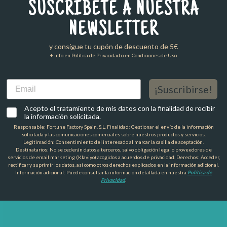
SUSCRÍBETE A NUESTRA
NEWSLETTER
y consigue tu cupón de descuento de 5€
+ info en Política de Privacidad o en Condiciones de Uso
Email
¡Suscribirse!
Acepto el tratamiento de mis datos con la finalidad de recibir
la información solicitada.
Responsable: Fortune Factory Spain, S.L. Finalidad: Gestionar el envío de la información
solicitada y las comunicaciones comerciales sobre nuestros productos y servicios.
Legitimación: Consentimiento del interesado al marcar la casilla de aceptación.
Destinatarios: No se cederán datos a terceros, salvo obligación legal o proveedores de
servicios de email marketing (Klaviyo) acogidos a acuerdos de privacidad. Derechos: Acceder,
rectificar y suprimir los datos, así como otros derechos explicados en la información adicional.
Información adicional: Puede consultar la información detallada en nuestra
Política de
Privacidad
.