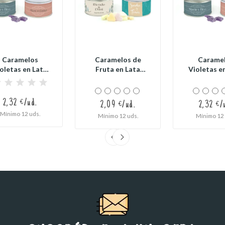
Caramelos
Caramelos de
Carame
oletas en Lata
Fruta en Lata
Violetas e
sonalizada para
Personalizada para
Personaliza
Boda
Boda
Boda
2,32 €/ud.
2,09 €/ud.
2,32 €/
Mínimo 12 uds.
Mínimo 12 uds.
Mínimo 12 