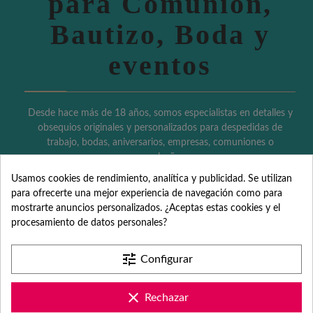
para Comunión,
Bautizo, Boda y
eventos
Desde hace más de 18 años, somos especialistas en detalles y
obsequios originales y personalizados para despedidas de
trabajo, bodas, aniversarios, empresas, comuniones o
cumpleaños.
Usamos cookies de rendimiento, analítica y publicidad. Se utilizan
Partida Benimarco 100 (nave)
para ofrecerte una mejor experiencia de navegación como para
03725 Teulada (Alicante)
mostrarte anuncios personalizados. ¿Aceptas estas cookies y el
procesamiento de datos personales?
Teléfono: +34 965 731 401
tune
Configurar
Email: hola@fabricadelasuerte.es
¿Necesitas ayuda? Estamos de lunes a viernes de 9:00 a 17:00
clear
Rechazar
horas.