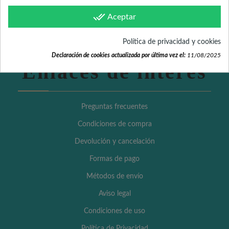
done_all
Aceptar
Política de privacidad y cookies
Declaración de cookies actualizada por última vez el:
11/08/2025
Enlaces de interés
Preguntas frecuentes
Condiciones de compra
Devolución y cancelación
Formas de pago
Métodos de envío
Aviso legal
Condiciones de uso
Política de Privacidad