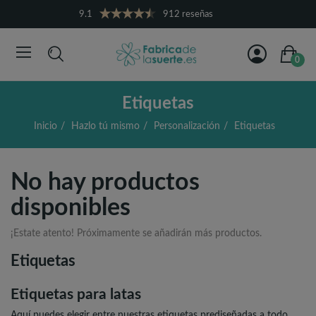
9.1
912 reseñas
0
Etiquetas
Inicio
Hazlo tú mismo
Personalización
Etiquetas
No hay productos
disponibles
¡Estate atento! Próximamente se añadirán más productos.
Etiquetas
Etiquetas para latas
Aquí puedes elegir entre nuestras etiquetas prediseñadas a todo