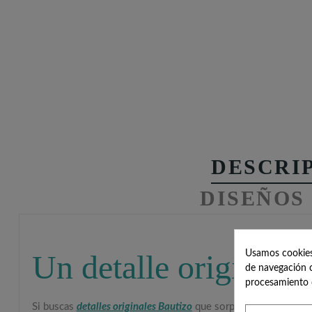
DESCRI
DISEÑOS
Usamos cookies 
Un detalle original y
de navegación c
procesamiento 
Si buscas
detalles originales Bautizo
que sorprendan a los invit