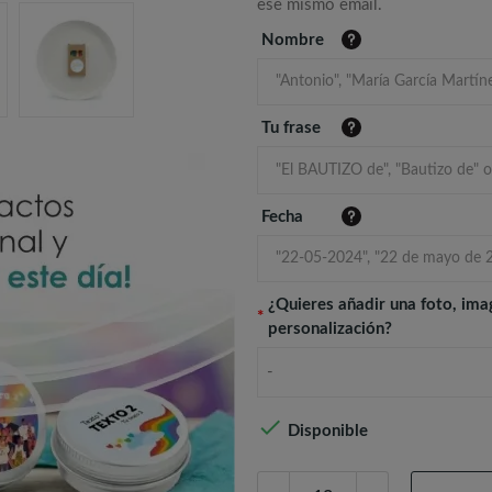
ese mismo email.
Nombre
Tu frase
Fecha
¿Quieres añadir una foto, ima
*
personalización?
-

Disponible