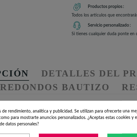
Productos propios
Todos los artículos que encontrará
Servicio personalizado
Si tienes cualquier duda ponte en
PCIÓN
DETALLES DEL P
 REDONDOS BAUTIZO
RE
de rendimiento, analítica y publicidad. Se utilizan para ofrecerte una me
 creativo para Bautizo
omo para mostrarte anuncios personalizados. ¿Aceptas estas cookies y e
de datos personales?
ados y les permitan divertirse, nuestro
Frisbee para Pintar con Cer