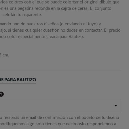
rios colores con el que se puede colorear el original dibujo que
ión es una pegatina redonda en la cajita de ceras. El conjunto
 celofán transparente.
onando uno de nuestros diseños (o enviando el tuyo) y
jo, si tienes cualquier cuestión no dudes en contactar. El precio
todo color especialmente creada para Bautizo.
5 cm.
S PARA BAUTIZO
o recibirás un email de confirmación con el boceto de tu diseño
 modifiquemos algo solo tienes que decírnoslo respondiendo a