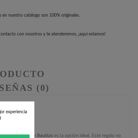
s en nuestro catálogo son 100% originales.
 contacto con nosotros y te atenderemos, ¡aquí estamos!
RODUCTO
SEÑAS (0)
jor experiencia
l
as para Detalle de Bautizo
es la opción ideal. Este regalo no