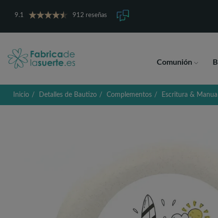
9.1
912 reseñas
Comunión
B
Inicio
Detalles de Bautizo
Complementos
Escritura & Manua