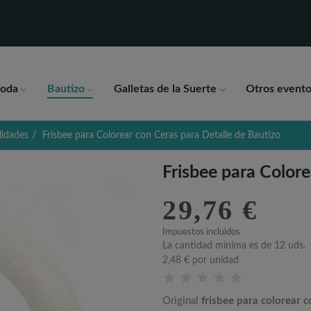
oda
Bautizo
Galletas de la Suerte
Otros evento
lidades
Frisbee para Colorear con Ceras para Detalle de Bautizo
Frisbee para Colore
29,76 €
Impuestos incluidos
La cantidad mínima es de 12 uds.
2,48 €
por unidad
Original
frisbee para colorear c