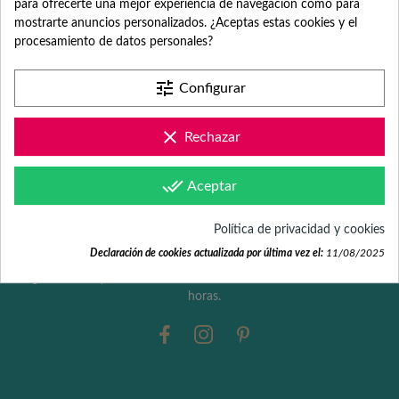
para ofrecerte una mejor experiencia de navegación como para
mostrarte anuncios personalizados. ¿Aceptas estas cookies y el
procesamiento de datos personales?
Desde hace más de 18 años, somos especialistas en detalles y
obsequios originales y personalizados para despedidas de
tune
Configurar
trabajo, bodas, aniversarios, empresas, comuniones o
cumpleaños.
clear
Rechazar
Partida Benimarco 100 (nave)
03725 Teulada (Alicante)
done_all
Aceptar
Teléfono: +34 965 731 401
Política de privacidad y cookies
Email: hola@fabricadelasuerte.es
Declaración de cookies actualizada por última vez el:
11/08/2025
¿Necesitas ayuda? Estamos de lunes a viernes de 9:00 a 17:00
horas.