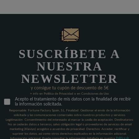
SUSCRÍBETE A
NUESTRA
NEWSLETTER
y consigue tu cupón de descuento de 5€
+ info en Política de Privacidad o en Condiciones de Uso
Acepto el tratamiento de mis datos con la finalidad de recibir
la información solicitada.
Responsable: Fortune Factory Spain, S.L. Finalidad: Gestionar el envío de la información
solicitada y las comunicaciones comerciales sobre nuestros productos y servicios.
Legitimación: Consentimiento del interesado al marcar la casilla de aceptación. Destinatarios:
No se cederán datos a terceros, salvo obligación legal o proveedores de servicios de email
marketing (Klaviyo) acogidos a acuerdos de privacidad. Derechos: Acceder, rectificar y
suprimir los datos, así como otros derechos explicados en la información adicional.
Información adicional: Puede consultar la información detallada en nuestra
Política de