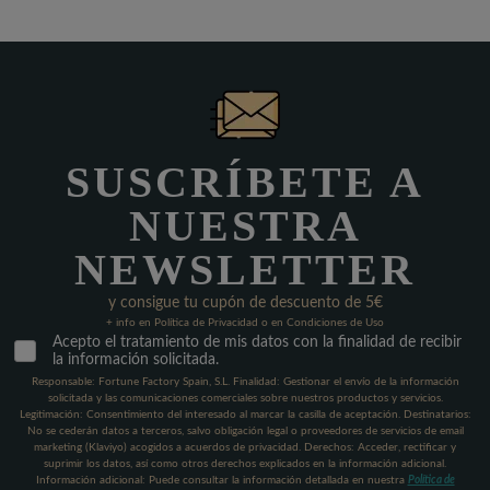
SUSCRÍBETE A
NUESTRA
NEWSLETTER
y consigue tu cupón de descuento de 5€
+ info en Política de Privacidad o en Condiciones de Uso
Acepto el tratamiento de mis datos con la finalidad de recibir
la información solicitada.
Responsable: Fortune Factory Spain, S.L. Finalidad: Gestionar el envío de la información
solicitada y las comunicaciones comerciales sobre nuestros productos y servicios.
Legitimación: Consentimiento del interesado al marcar la casilla de aceptación. Destinatarios:
No se cederán datos a terceros, salvo obligación legal o proveedores de servicios de email
marketing (Klaviyo) acogidos a acuerdos de privacidad. Derechos: Acceder, rectificar y
suprimir los datos, así como otros derechos explicados en la información adicional.
Información adicional: Puede consultar la información detallada en nuestra
Política de