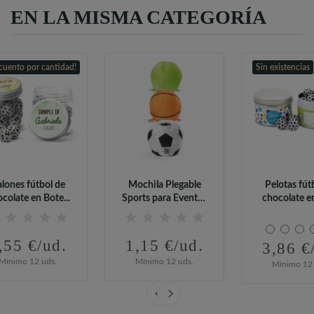
EN LA MISMA CATEGORÍA
cuento por cantidad!
Sin existencias
lones fútbol de
Mochila Plegable
Pelotas fút
colate en Bote...
Sports para Eventos
chocolate en 
Deportivos...
,55 €/ud.
1,15 €/ud.
3,86 €
Mínimo 12 uds.
Mínimo 12 uds.
Mínimo 12 