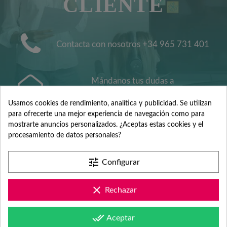
CLIENTE
Contacta con nosotros +34 965 731 401
Mándanos tus dudas a
hola@fabricadelasuerte.es
Usamos cookies de rendimiento, analítica y publicidad. Se utilizan
para ofrecerte una mejor experiencia de navegación como para
Revisa nuestras páginas de
mostrarte anuncios personalizados. ¿Aceptas estas cookies y el
procesamiento de datos personales?
documentación
tune
Configurar
clear
Rechazar
done_all
Aceptar
FRECUENTEMENTE