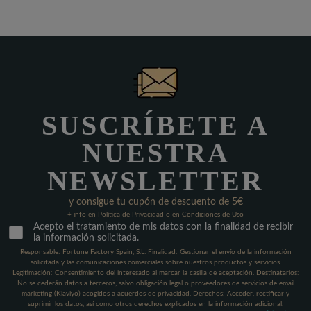
SUSCRÍBETE A
NUESTRA
NEWSLETTER
y consigue tu cupón de descuento de 5€
+ info en Política de Privacidad o en Condiciones de Uso
Acepto el tratamiento de mis datos con la finalidad de recibir
la información solicitada.
Responsable: Fortune Factory Spain, S.L. Finalidad: Gestionar el envío de la información
solicitada y las comunicaciones comerciales sobre nuestros productos y servicios.
Legitimación: Consentimiento del interesado al marcar la casilla de aceptación. Destinatarios:
No se cederán datos a terceros, salvo obligación legal o proveedores de servicios de email
marketing (Klaviyo) acogidos a acuerdos de privacidad. Derechos: Acceder, rectificar y
suprimir los datos, así como otros derechos explicados en la información adicional.