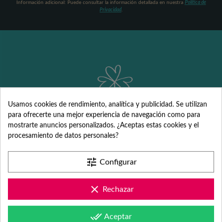
Información adicional: Puede consultar la información detallada en nuestra
Política de
Privacidad
.
Usamos cookies de rendimiento, analítica y publicidad. Se utilizan
para ofrecerte una mejor experiencia de navegación como para
mostrarte anuncios personalizados. ¿Aceptas estas cookies y el
Detalles
procesamiento de datos personales?
personalizados
tune
Configurar
para Comunión,
clear
Rechazar
Bautizo, Boda y
done_all
Aceptar