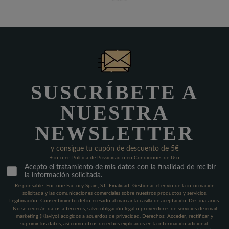
SUSCRÍBETE A
NUESTRA
NEWSLETTER
y consigue tu cupón de descuento de 5€
+ info en Política de Privacidad o en Condiciones de Uso
Acepto el tratamiento de mis datos con la finalidad de recibir
la información solicitada.
Responsable: Fortune Factory Spain, S.L. Finalidad: Gestionar el envío de la información
solicitada y las comunicaciones comerciales sobre nuestros productos y servicios.
Legitimación: Consentimiento del interesado al marcar la casilla de aceptación. Destinatarios:
No se cederán datos a terceros, salvo obligación legal o proveedores de servicios de email
marketing (Klaviyo) acogidos a acuerdos de privacidad. Derechos: Acceder, rectificar y
suprimir los datos, así como otros derechos explicados en la información adicional.