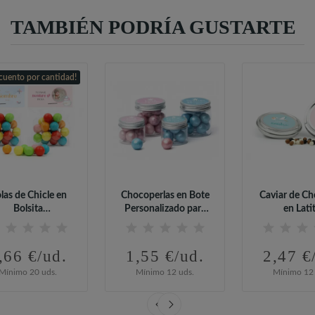
TAMBIÉN PODRÍA GUSTARTE
cuento por cantidad!
las de Chicle en
Chocoperlas en Bote
Caviar de Ch
Bolsita
Personalizado para
en Lati
sonalizada para...
Baby Shower
Personaliza
,66 €/ud.
1,55 €/ud.
2,47 €
Mínimo 20 uds.
Mínimo 12 uds.
Mínimo 12 