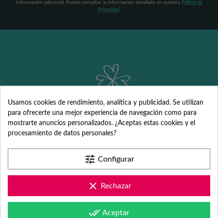
Información adicional: Puede consultar la información detallada en nuestra
Política de
Privacidad
.
Usamos cookies de rendimiento, analítica y publicidad. Se utilizan
para ofrecerte una mejor experiencia de navegación como para
mostrarte anuncios personalizados. ¿Aceptas estas cookies y el
Detalles
procesamiento de datos personales?
personalizados
tune
Configurar
para Comunión,
clear
Rechazar
Bautizo, Boda y
done_all
Aceptar